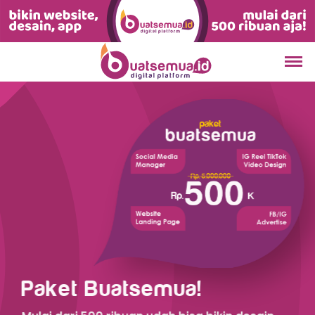
semua Foundation
ing Page!
aling Sosmed!
Paket Buatsemua!