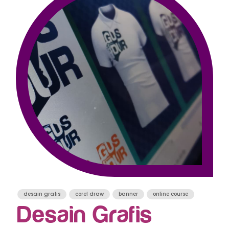
desain grafis
corel draw
banner
online course
Desain Grafis