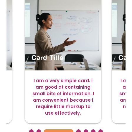
Card Title
Card
 I
I am a very simple card. I
I am 
g
am good at containing
am 
. I
small bits of information. I
small
 I
am convenient because I
am c
o
require little markup to
requ
use effectively.