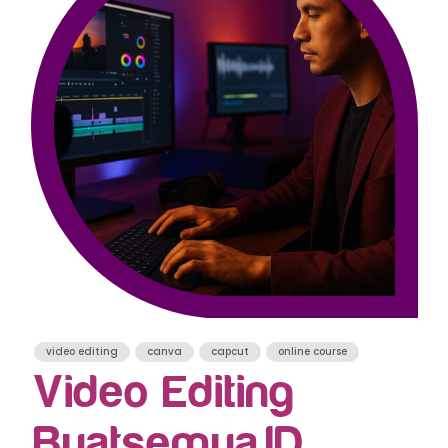
video editing
canva
capcut
online course
Video Editing
Buatsemua.ID