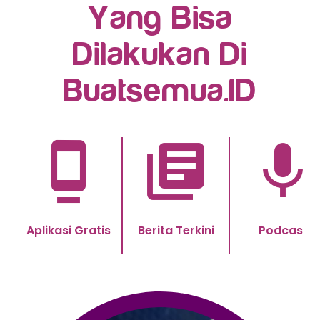
Yang Bisa
Dilakukan Di
Buatsemua.ID
dock
library_books
mic
Aplikasi Gratis
Berita Terkini
Podcast