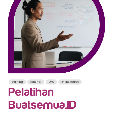
training
seminar
LMS
online course
Pelatihan
Buatsemua.ID