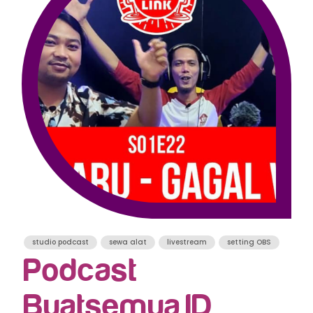
studio podcast
sewa alat
livestream
setting OBS
Podcast
Buatsemua.ID