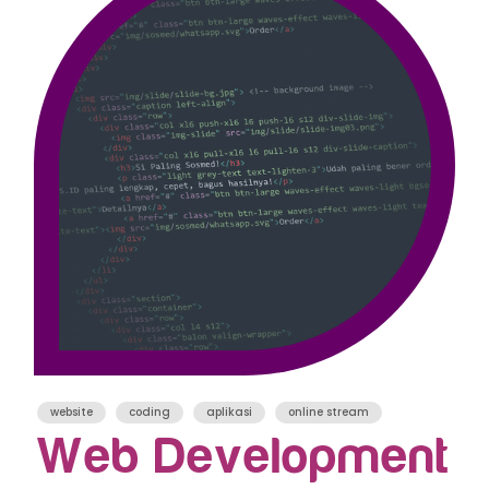
website
coding
aplikasi
online stream
Web Development